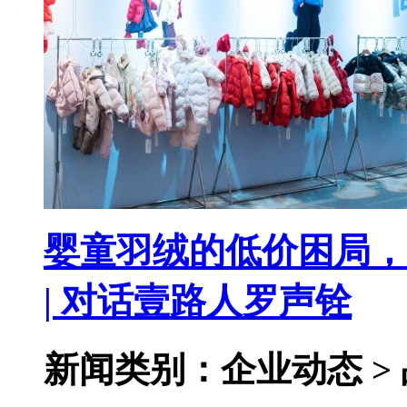
婴童羽绒的低价困局，
| 对话壹路人罗声铨
新闻类别：企业动态 >