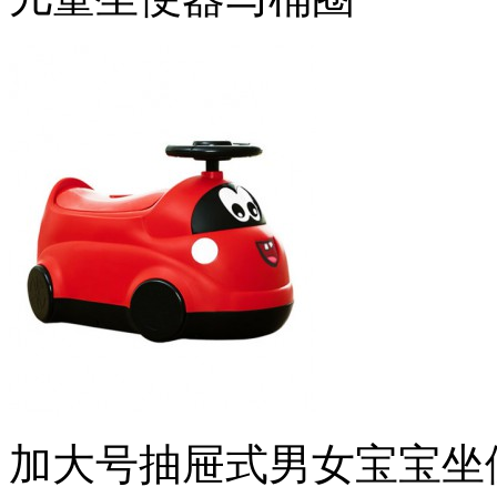
加大号抽屉式男女宝宝坐