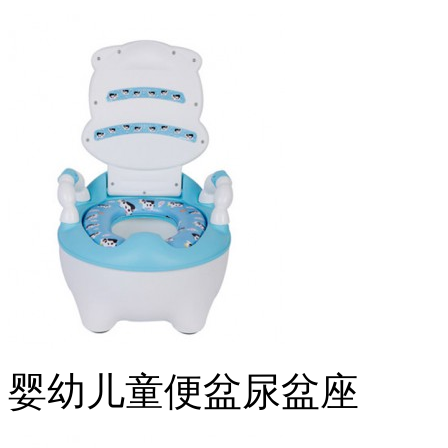
婴幼儿童便盆尿盆座