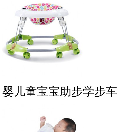
婴儿童宝宝助步学步车