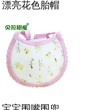
漂亮花色胎帽
宝宝围嘴围兜