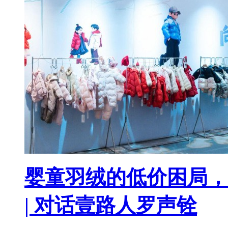
婴童羽绒的低价困局，
| 对话壹路人罗声铨