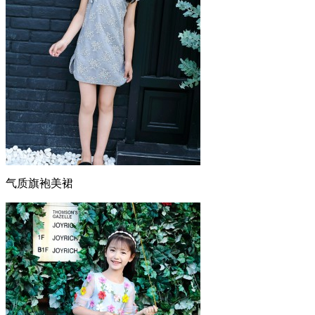
气质旗袍美裙