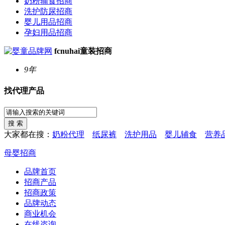
奶粉辅食招商
洗护防尿招商
婴儿用品招商
孕妇用品招商
fcnuhai童装招商
9年
找代理产品
大家都在搜：
奶粉代理
纸尿裤
洗护用品
婴儿辅食
营养
母婴招商
品牌首页
招商产品
招商政策
品牌动态
商业机会
在线咨询