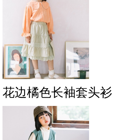
花边橘色长袖套头衫