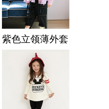
紫色立领薄外套