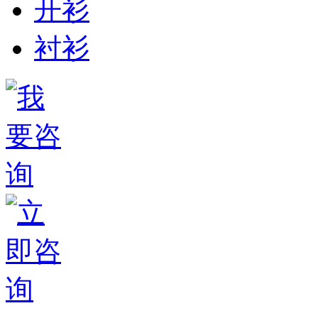
开衫
衬衫