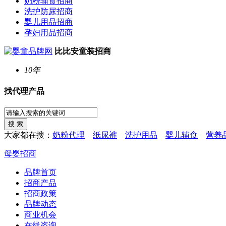
奶粉辅食招商
洗护防尿招商
婴儿用品招商
孕妇用品招商
比比安童装招商
10年
找代理产品
大家都在搜：
奶粉代理
纸尿裤
洗护用品
婴儿辅食
营养
母婴招商
品牌首页
招商产品
招商政策
品牌动态
商业机会
在线咨询