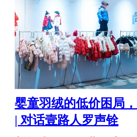
婴童羽绒的低价困局，
| 对话壹路人罗声铨