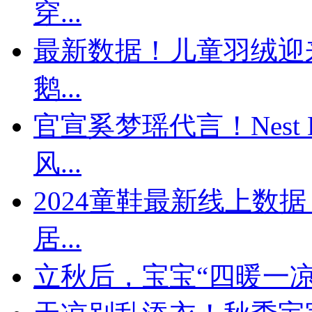
穿...
最新数据！儿童羽绒迎来
鹅...
官宣奚梦瑶代言！Nest 
风...
​2024童鞋最新线上
居...
立秋后，宝宝“四暖一