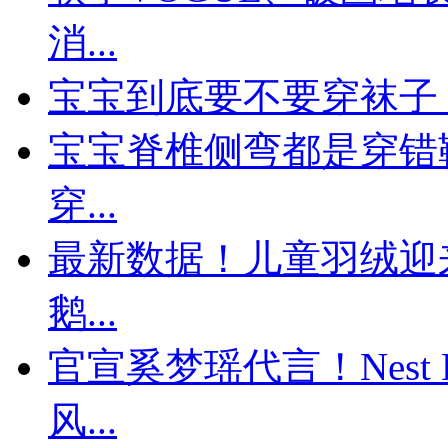
消...
宝宝到底要不要穿袜子
宝宝脊椎侧弯都是穿错
穿...
最新数据！儿童羽绒迎来
鹅...
官宣奚梦瑶代言！Nest 
风...