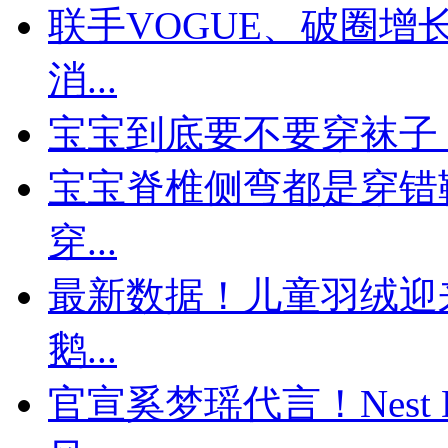
联手VOGUE、破圈
消...
宝宝到底要不要穿袜子
宝宝脊椎侧弯都是穿错
穿...
最新数据！儿童羽绒迎来
鹅...
官宣奚梦瑶代言！Nest 