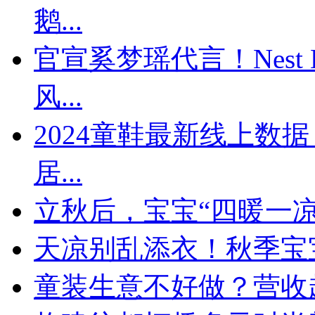
鹅...
官宣奚梦瑶代言！Nest 
风...
​2024童鞋最新线上
居...
立秋后，宝宝“四暖一
天凉别乱添衣！秋季宝宝
童装生意不好做？营收