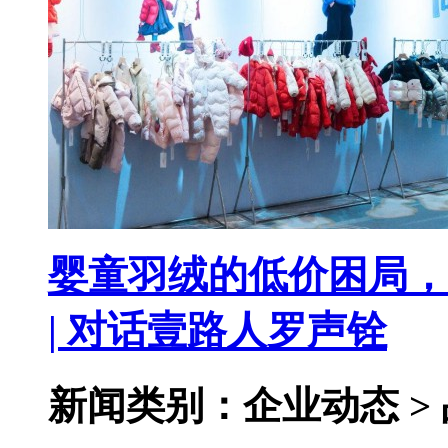
婴童羽绒的低价困局，
| 对话壹路人罗声铨
新闻类别：企业动态 >