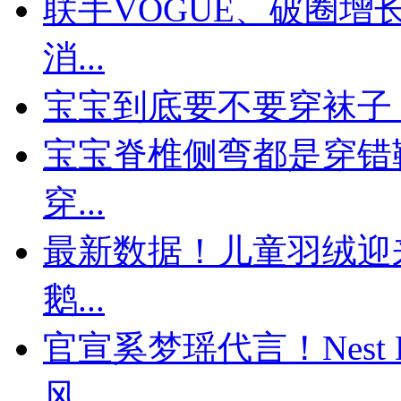
联手VOGUE、破圈
消...
宝宝到底要不要穿袜子
宝宝脊椎侧弯都是穿错
穿...
最新数据！儿童羽绒迎来
鹅...
官宣奚梦瑶代言！Nest 
风...