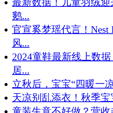
最新数据！儿童羽绒迎来
鹅...
官宣奚梦瑶代言！Nest 
风...
​2024童鞋最新线上
居...
立秋后，宝宝“四暖一
天凉别乱添衣！秋季宝宝
童装生意不好做？营收