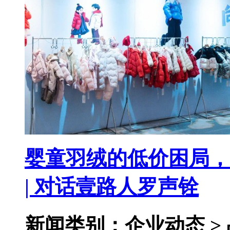
婴童羽绒的低价困局，
| 对话壹路人罗声铨
新闻类别：企业动态 >