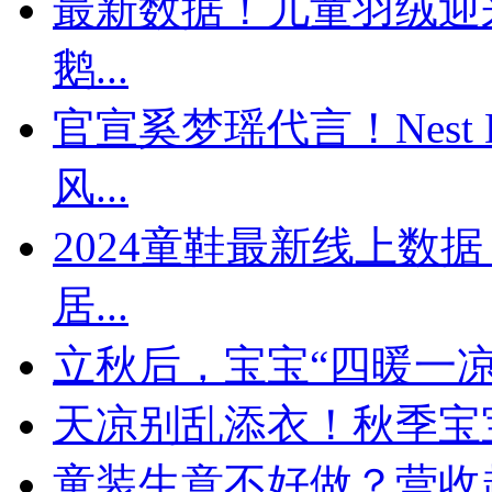
最新数据！儿童羽绒迎来
鹅...
官宣奚梦瑶代言！Nest 
风...
​2024童鞋最新线上
居...
立秋后，宝宝“四暖一
天凉别乱添衣！秋季宝宝
童装生意不好做？营收