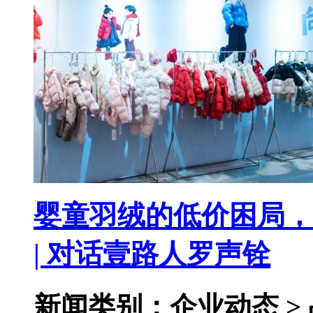
婴童羽绒的低价困局，
| 对话壹路人罗声铨
新闻类别：企业动态 >