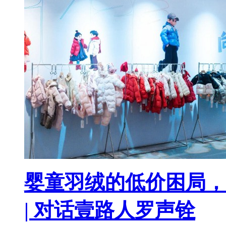
婴童羽绒的低价困局，
| 对话壹路人罗声铨