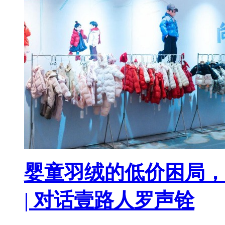
婴童羽绒的低价困局，
| 对话壹路人罗声铨