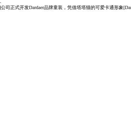
.
Y&F]公司正式开发Dardaer品牌童装，凭借塔塔猫的可爱卡通形象[D