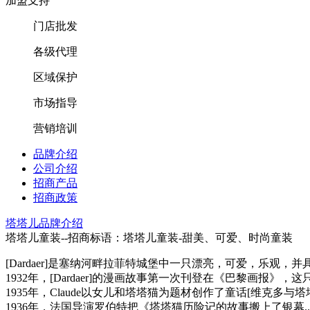
加盟支持
门店批发
各级代理
区域保护
市场指导
营销培训
品牌介绍
公司介绍
招商产品
招商政策
塔塔儿品牌介绍
塔塔儿童装--招商标语：
塔塔儿童装-甜美、可爱、时尚童装
[Dardaer]是塞纳河畔拉菲特城堡中一只漂亮，可爱，乐观，
1932年，[Dardaer]的漫画故事第一次刊登在《巴黎画报》
1935年，Claude以女儿和塔塔猫为题材创作了童话[维克多与塔塔
1936年，法国导演罗伯特把《塔塔猫历险记的故事搬上了银幕..