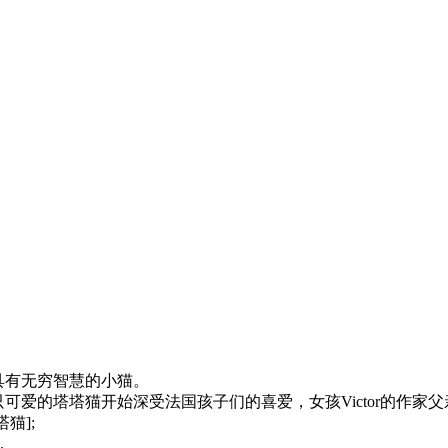
并具有无穷智慧的小猫。
，这只可爱的塔塔猫开始深受法国孩子们的喜爱，女孩Victor的作家
猫];
.