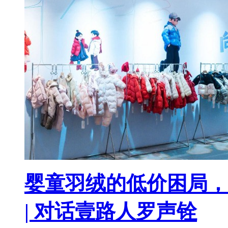
婴童羽绒的低价困局，
| 对话壹路人罗声铨