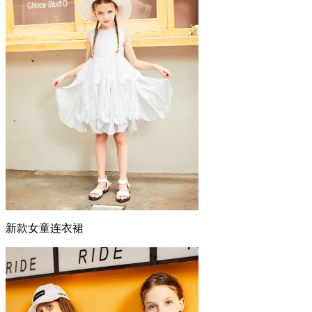
新款女童连衣裙