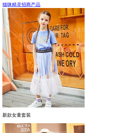
猫咪精灵招商产品
新款女童套装