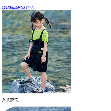
琦瑞德泽招商产品
女童套装