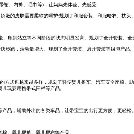
带裙、内裤、毛巾等)，让妈妈先体验、先感受;
……娇嫩的皮肤需要柔软的呵护;规划了和服套装、和服哈衣、枕头
身、坐、爬到站立等不同阶段的状态明显发育。规划了全开套装、全
步走，快步跑，活动量增大。规划了全开套装、肩开套装等组包产品
行的方式也越来越多样，规划了轻便婴儿推车、汽车安全座椅、助
婴儿玩耍用携带式围栏等产品。
等产品，辅助外出的各类车品，让带宝宝的出行更方便，更轻松
毒棉，婴儿尿裤，婴儿尿布等产品。