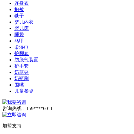
连身衣
抱被
毯子
婴儿内衣
婴儿床
睡袋
马甲
柔湿巾
护脚套
防胀气装置
护手套
奶瓶夹
奶瓶刷
围嘴
儿童餐桌
咨询热线：
159****6011
加盟支持