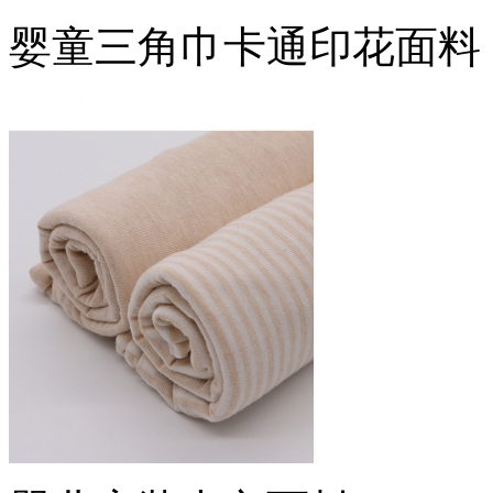
婴童三角巾卡通印花面料