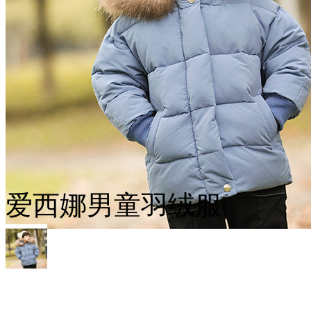
爱西娜男童羽绒服