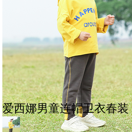
爱西娜男童连帽卫衣春装