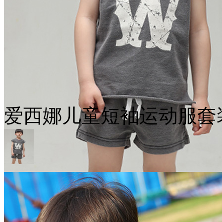
爱西娜儿童短袖运动服套