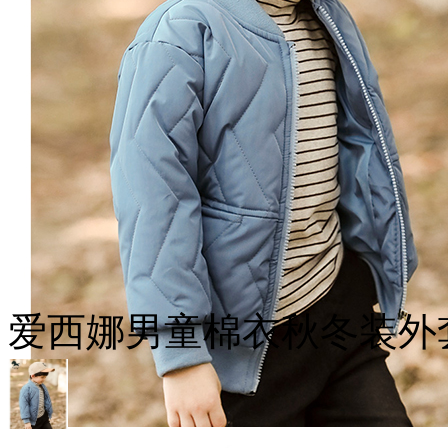
爱西娜男童棉衣秋冬装外