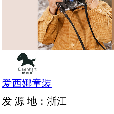
爱西娜童装
发 源 地：浙江