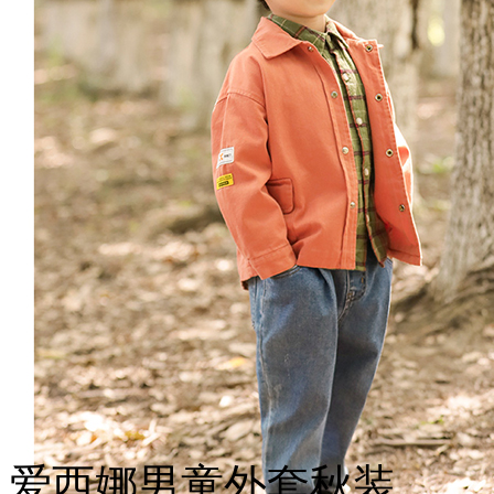
爱西娜男童外套秋装