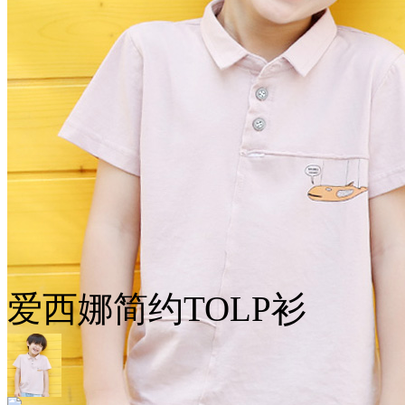
爱西娜简约TOLP衫