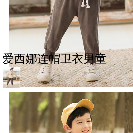
爱西娜连帽卫衣男童