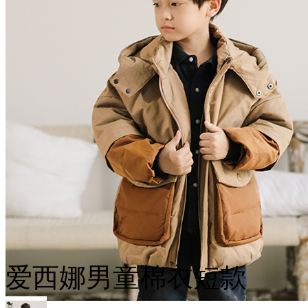
爱西娜男童棉衣短款