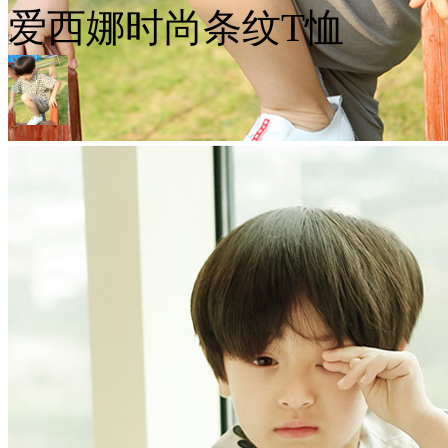
爱西娜时尚条纹T恤