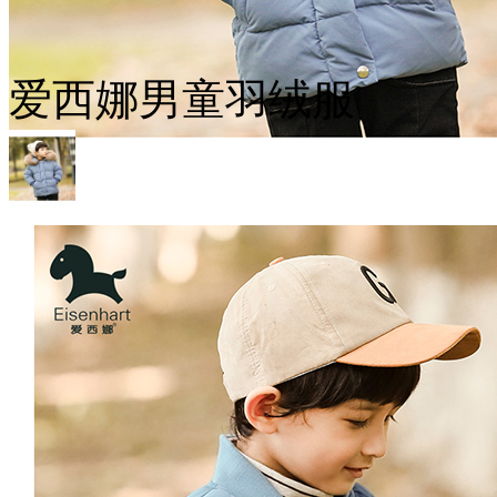
爱西娜男童羽绒服