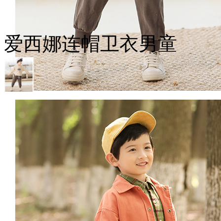
爱西娜连帽卫衣男童