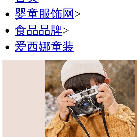
婴童服饰网
>
食品品牌
>
爱西娜童装