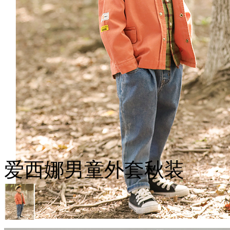
爱西娜男童外套秋装