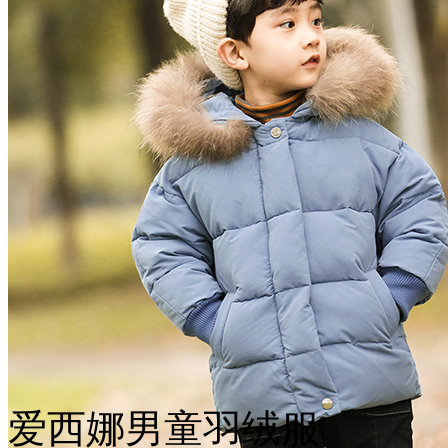
爱西娜男童羽绒服