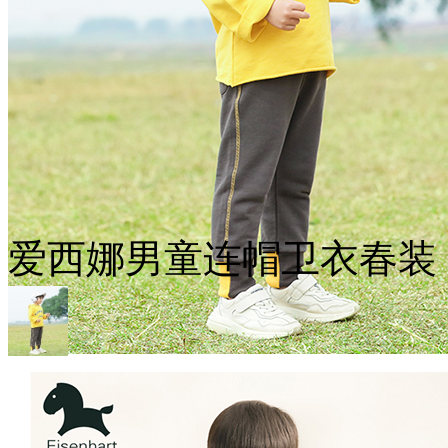
爱西娜男童连帽卫衣春装