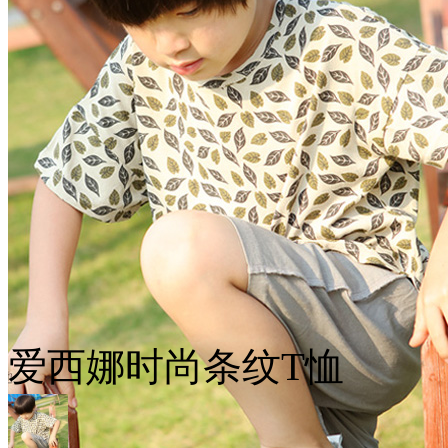
爱西娜时尚条纹T恤