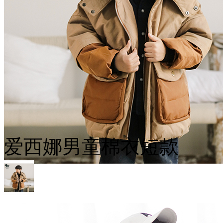
爱西娜男童棉衣短款