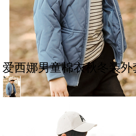
爱西娜男童棉衣秋冬装外