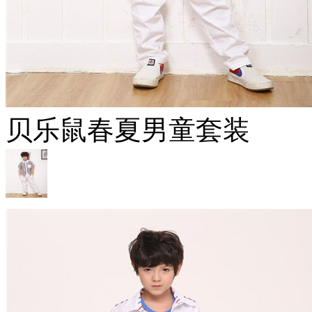
贝乐鼠春夏男童套装