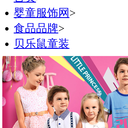
婴童服饰网
>
食品品牌
>
贝乐鼠童装