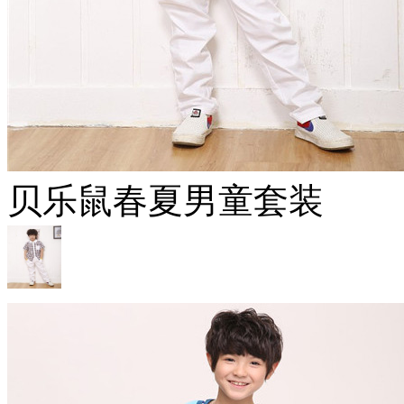
贝乐鼠春夏男童套装