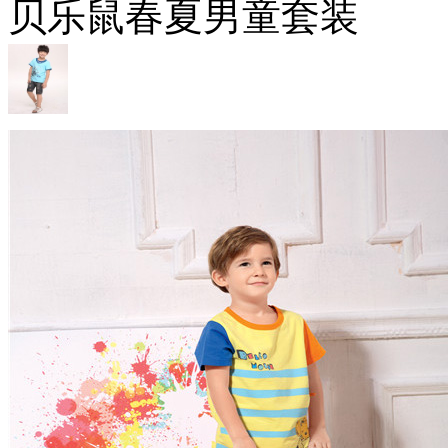
贝乐鼠春夏男童套装