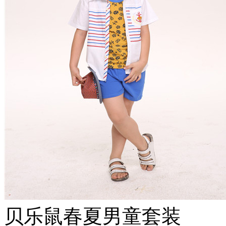
贝乐鼠春夏男童套装