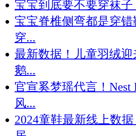
宝宝到底要不要穿袜子
宝宝脊椎侧弯都是穿错
穿...
最新数据！儿童羽绒迎来
鹅...
官宣奚梦瑶代言！Nest 
风...
​2024童鞋最新线上
居...