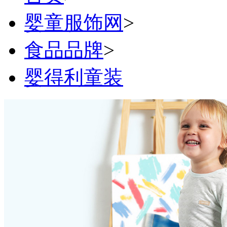
婴童服饰网
>
食品品牌
>
婴得利童装