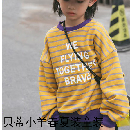
贝蒂小羊春夏装童装