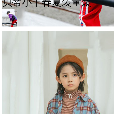
贝蒂小羊春夏装童装