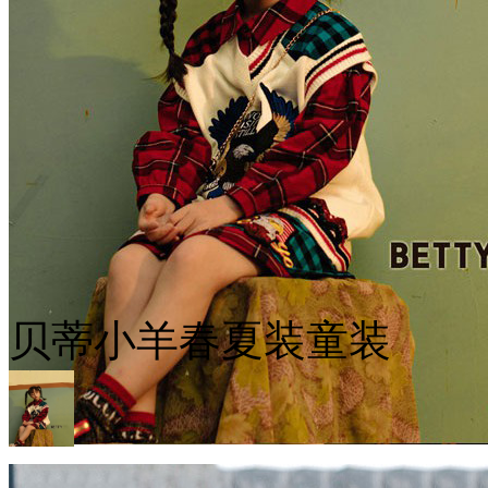
贝蒂小羊春夏装童装