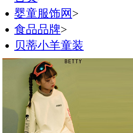
婴童服饰网
>
食品品牌
>
贝蒂小羊童装