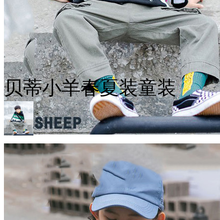
贝蒂小羊春夏装童装