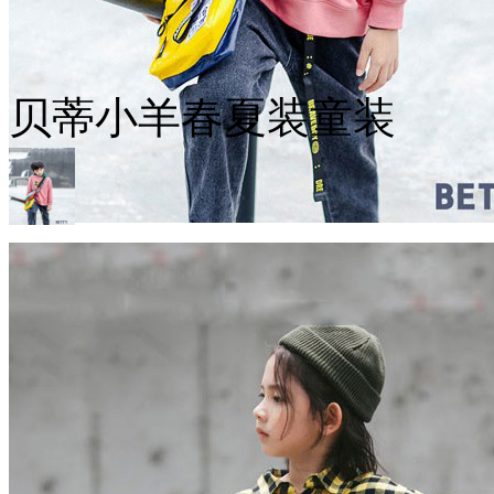
贝蒂小羊春夏装童装