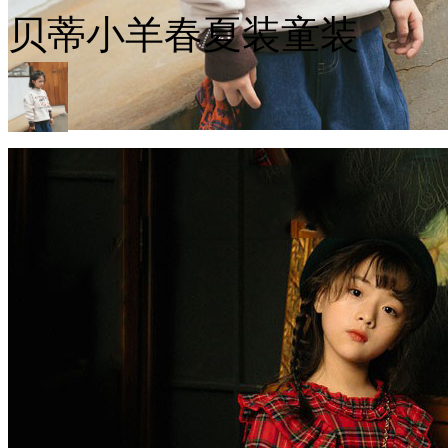
贝蒂小羊春夏装童装