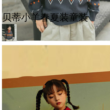
贝蒂小羊春夏装童装