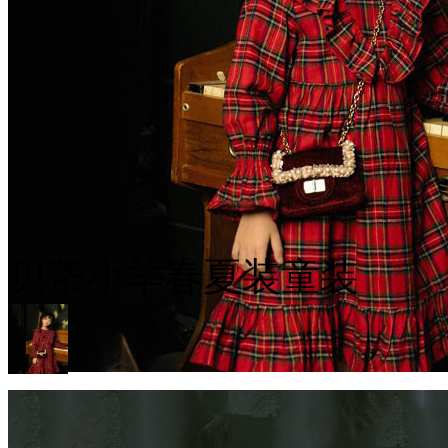
贝蒂小羊春夏装童装