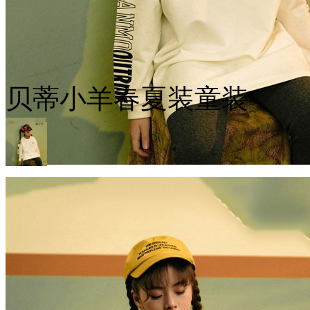
贝蒂小羊春夏装童装