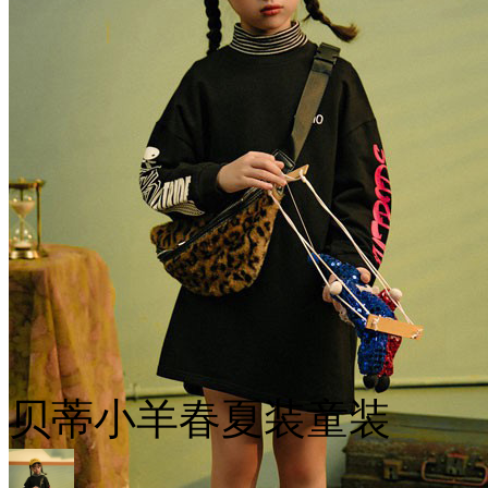
贝蒂小羊春夏装童装