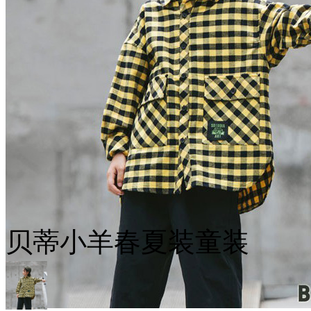
贝蒂小羊春夏装童装