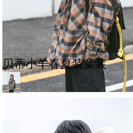
贝蒂小羊春夏装童装