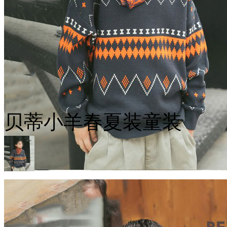
贝蒂小羊春夏装童装